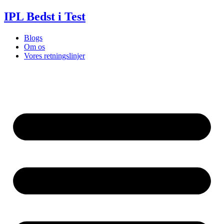
Videre
IPL Bedst i Test
til
indhold
Blogs
Om os
Vores retningslinjer