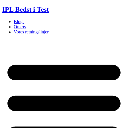
Videre
IPL Bedst i Test
til
indhold
Blogs
Om os
Vores retningslinjer