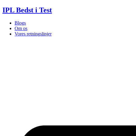
Videre
IPL Bedst i Test
til
indhold
Blogs
Om os
Vores retningslinjer