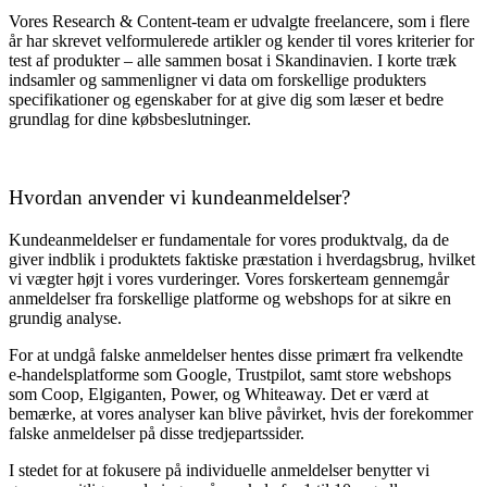
Vores Research & Content-team er udvalgte freelancere, som i flere
år har skrevet velformulerede artikler og kender til vores kriterier for
test af produkter – alle sammen bosat i Skandinavien.
I korte træk
indsamler og sammenligner vi data om forskellige produkters
specifikationer og egenskaber for at give dig som læser et bedre
grundlag for dine købsbeslutninger.
Hvordan anvender vi kundeanmeldelser?
Kundeanmeldelser er fundamentale for vores produktvalg, da de
giver indblik i produktets faktiske præstation i hverdagsbrug, hvilket
vi vægter højt i vores vurderinger. Vores forskerteam gennemgår
anmeldelser fra forskellige platforme og webshops for at sikre en
grundig analyse.
For at undgå falske anmeldelser hentes disse primært fra velkendte
e-handelsplatforme som Google, Trustpilot, samt store webshops
som Coop, Elgiganten, Power, og Whiteaway. Det er værd at
bemærke, at vores analyser kan blive påvirket, hvis der forekommer
falske anmeldelser på disse tredjepartssider.
I stedet for at fokusere på individuelle anmeldelser benytter vi