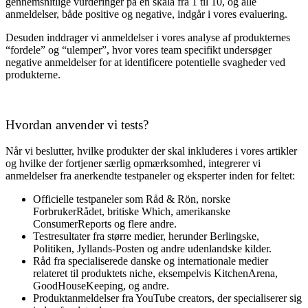
gennemsnitlige vurderinger på en skala fra 1 til 10, og alle
anmeldelser, både positive og negative, indgår i vores evaluering.
Desuden inddrager vi anmeldelser i vores analyse af produkternes
“fordele” og “ulemper”, hvor vores team specifikt undersøger
negative anmeldelser for at identificere potentielle svagheder ved
produkterne.
Hvordan anvender vi tests?
Når vi beslutter, hvilke produkter der skal inkluderes i vores artikler
og hvilke der fortjener særlig opmærksomhed, integrerer vi
anmeldelser fra anerkendte testpaneler og eksperter inden for feltet:
Officielle testpaneler som Råd & Rön, norske
ForbrukerRådet, britiske Which, amerikanske
ConsumerReports og flere andre.
Testresultater fra større medier, herunder Berlingske,
Politiken, Jyllands-Posten og andre udenlandske kilder.
Råd fra specialiserede danske og internationale medier
relateret til produktets niche, eksempelvis KitchenArena,
GoodHouseKeeping, og andre.
Produktanmeldelser fra YouTube creators, der specialiserer sig