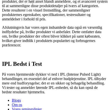
produkter, der er højt anset blandt anmeldere, og et avanceret system
til at sammenligne disse produktdetaljer på tværs af kategorien.
Dette resulterer i en visuel fremstilling, der sammenligner
produkternes egenskaber, specifikationer, testresultater og
anmeldelser i forhold til pris.
Afslutningsvis har vores egen indsamlede data også en væsentlig
indflydelse på, hvilke produkter vi anbefaler. Dette omfatter data
om, hvilke produkter der oftest bliver klikket på samt købsraten,
hvilket giver indblik i produktets popularitet og forbrugernes
præferencer.
IPL Bedst i Test
På vores hjemmeside dykker vi ned i IPL (Intense Pulsed Light)
behandlinger, en essentiel del af enhver hudplejerutine. IPL tilbyder
mere end hudforyngelse; det er en sikker og behagelig behandling.
Vi tester og anmelder førende IPL-enheder, så du kan opnå de
bedste resultater hjemmefra.
Blogs
Om os
Vores retningslinjer