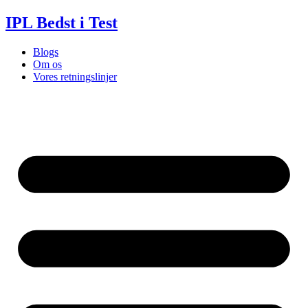
Videre
IPL Bedst i Test
til
indhold
Blogs
Om os
Vores retningslinjer