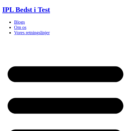
Videre
IPL Bedst i Test
til
indhold
Blogs
Om os
Vores retningslinjer